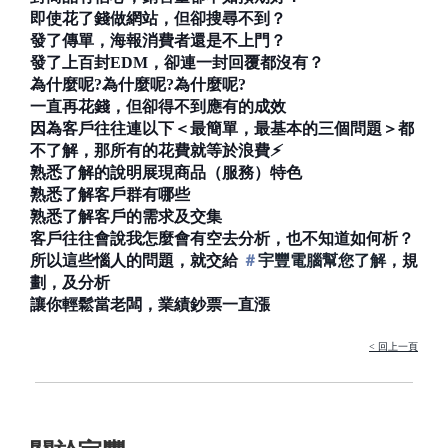
即使花了錢做網站，但卻搜尋不到？
發了傳單，海報消費者還是不上門？
發了上百封EDM，卻連一封回覆都沒有？
為什麼呢?為什麼呢?為什麼呢?
一直再花錢，但卻得不到應有的成效
因為客戶往往連以下＜最簡單，最基本的三個問題＞都
不了解，那所有的花費就等於浪費
⚡
熟悉了解的說明展現商品（服務）特色
熟悉了解客戶群有哪些
熟悉了解客戶的需求及交集
客戶往往會說我怎麼會有空去分析，也不知道如何析？
所以這些惱人的問題，就交給
‪＃‎
宇豐電腦幫您了解‬
，規
劃，及分析
讓你輕鬆當老闆，業績鈔票一直漲
< 回上一頁